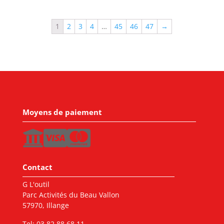
1
2
3
4
…
45
46
47
→
Moyens de paiement
Contact
G L'outil
Parc Activités du Beau Vallon
57970, Illange
Tel:
03 82 88 68 11