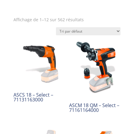
Affichage de 1–12 sur 562 résultats
ASCS 18 – Select –
71131163000
ASCM 18 QM – Select –
71161164000