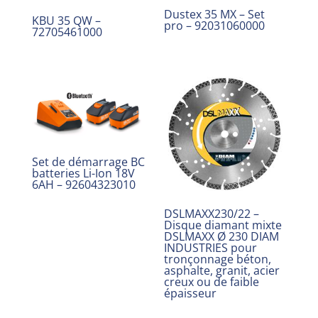
Dustex 35 MX – Set
KBU 35 QW –
pro – 92031060000
72705461000
Set de démarrage BC
batteries Li-Ion 18V
6AH – 92604323010
DSLMAXX230/22 –
Disque diamant mixte
DSLMAXX Ø 230 DIAM
INDUSTRIES pour
tronçonnage béton,
asphalte, granit, acier
creux ou de faible
épaisseur