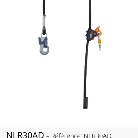
NLR30AD
– Référence: NLR30AD