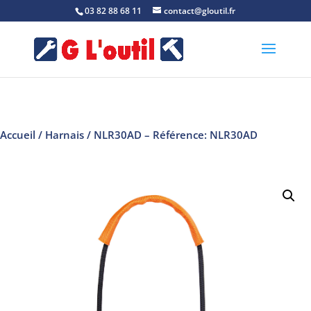
03 82 88 68 11
contact@gloutil.fr
Accueil
/
Harnais
/ NLR30AD – Référence: NLR30AD