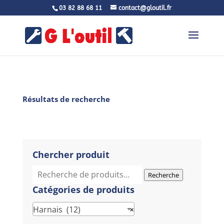
03 82 88 68 11
contact@gloutil.fr
Résultats de recherche
Chercher produit
Recherche
Recherche
pour :
Catégories de produits
Harnais (12)
×