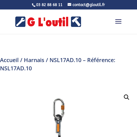
03 82 88 68 11
contact@gloutil.fr
Accueil
/
Harnais
/ NSL17AD.10 – Référence:
NSL17AD.10