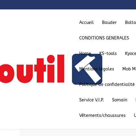
Accueil
Bauder
Bolt
CONDITIONS GENERALES
Home
KS-tools
Kyoc
Mentions légales
Mob M
Politique de confidentialité
rence: NCAS8203
Service V.I.P.
Somain
Vêtements/chaussures
NCAS8203
– Référence: NCAS820