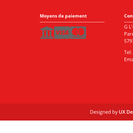
Moyens de paiement
Con
G L'
Par
5797
Tel:
Ema
Designed by
UX De