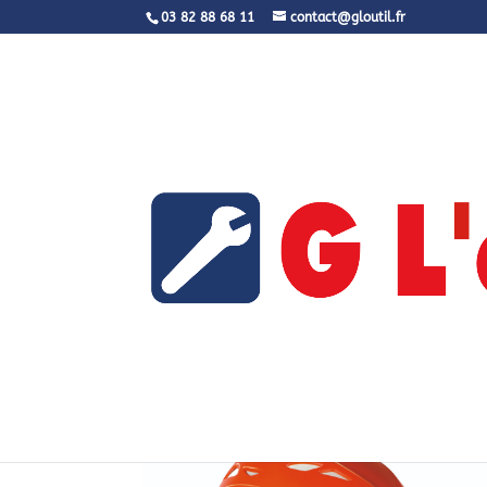
03 82 88 68 11
contact@gloutil.fr
Accueil
/
Harnais
/ NCAS8203 – Réfé