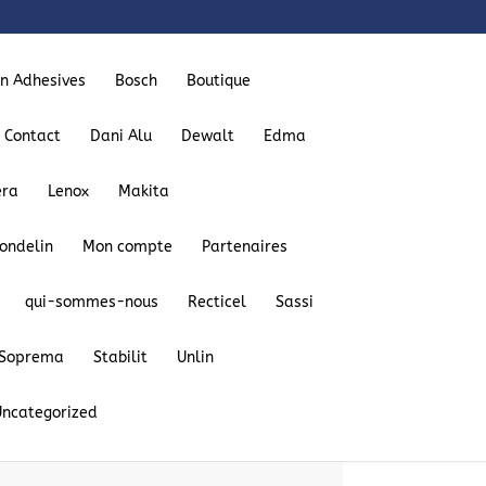
on Adhesives
Bosch
Boutique
Contact
Dani Alu
Dewalt
Edma
era
Lenox
Makita
ondelin
Mon compte
Partenaires
qui-sommes-nous
Recticel
Sassi
Soprema
Stabilit
Unlin
Uncategorized
3