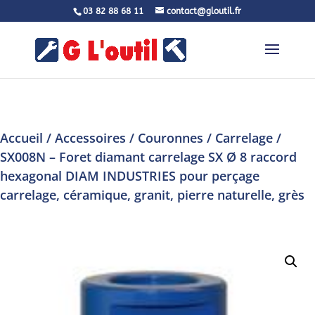
03 82 88 68 11
contact@gloutil.fr
Accueil
/
Accessoires
/
Couronnes
/
Carrelage
/
SX008N – Foret diamant carrelage SX Ø 8 raccord
hexagonal DIAM INDUSTRIES pour perçage
carrelage, céramique, granit, pierre naturelle, grès