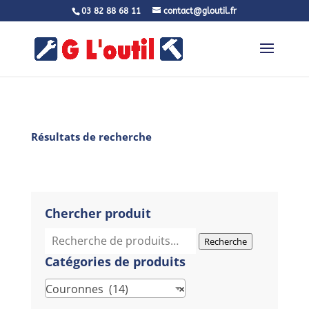
03 82 88 68 11
contact@gloutil.fr
Résultats de recherche
Chercher produit
Recherche
Recherche
pour :
Catégories de produits
Couronnes (14)
×