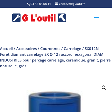
03 82 88 68 11
contact@gloutil.fr
Accueil
/
Accessoires
/
Couronnes
/
Carrelage
/ SX012N –
Foret diamant carrelage SX Ø 12 raccord hexagonal DIAM
INDUSTRIES pour perçage carrelage, céramique, granit, pierre
naturelle, grès