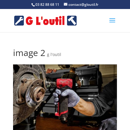
03 82 88 68 11
contact@gloutil.fr
image 2
g l'outil