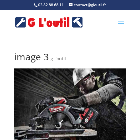
03 82 88 68 11
contact@gloutil.fr
image 3
g l'outil