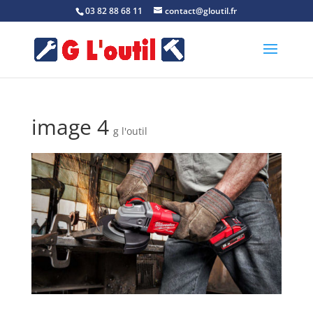
03 82 88 68 11
contact@gloutil.fr
image 4
g l'outil