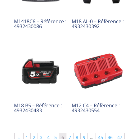
M1418C6 – Référence :
M18 AL-0 – Référence :
4932430086
4932430392
M18 B5 – Référence :
M12 C4 – Référence :
4932430483
4932430554
←
1
2
3
4
5
6
7
8
9
…
45
46
47