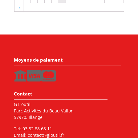
→
Moyens de paiement
Contact
G L'outil
Parc Activités du Beau Vallon
57970, Illange
Tel:
03 82 88 68 11
Email:
contact@gloutil.fr